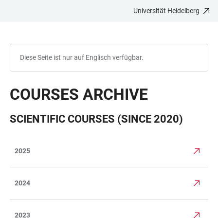
Universität Heidelberg
ZUM
HAUPTNAVIGATION
WEBSEITENSUCHE
LINKS
HAUPTINHALT
ÖFFNEN
ÖFFNEN
ZUR
BARRIEREFREIHEIT
Diese Seite ist nur auf Englisch verfügbar.
COURSES ARCHIVE
SCIENTIFIC COURSES (SINCE 2020)
2025
TABELLE
2024
2023